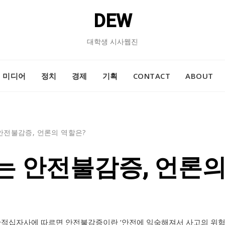
DEW
대학생 시사웹진
미디어
정치
경제
기획
CONTACT
ABOUT
안전불감증, 언론의 역할은?
는 안전불감증, 언론의
한적십자사에 따르면 안전불감증이란 ‘안전에 익숙해져서 사고의 위험에