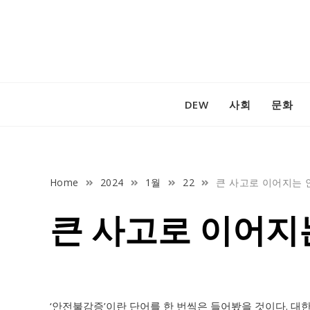
Skip
to
content
DEW
사회
문화
Home
2024
1월
22
큰 사고로 이어지는 
큰 사고로 이어지
‘안전불감증’이란 단어를 한 번씩은 들어봤을 것이다. 대